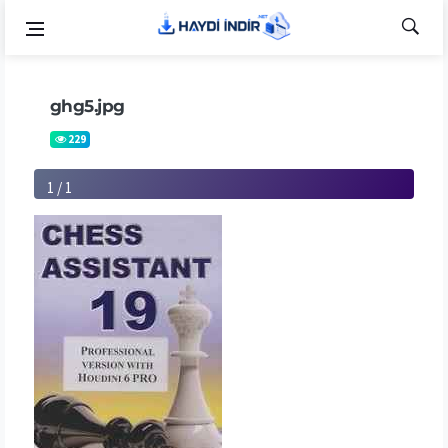
ghg5.jpg
229
1 / 1