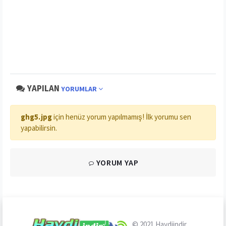
YAPILAN
YORUMLAR
ghg5.jpg
için henüz yorum yapılmamış! İlk yorumu sen
yapabilirsin.
YORUM YAP
© 2021
Haydiindir