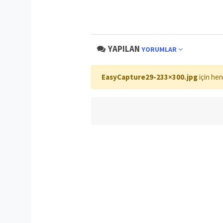
YAPILAN
YORUMLAR
EasyCapture29-233×300.jpg
için hen