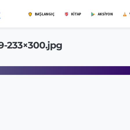
BAŞLANGIÇ
KITAP
AKSIYON
9-233×300.jpg