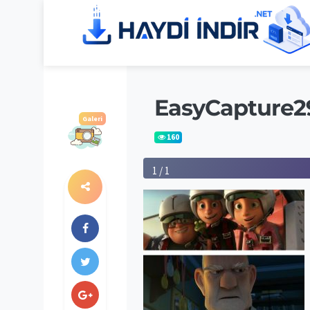
EasyCapture2
Galeri
160
1 / 1