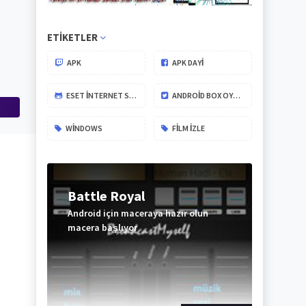
ETIKETLER
APK
APK DAYİ
ESET İNTERNET SECURITY
ANDROID BOX OYUNLARI
WINDOWS
FILM IZLE
Battle Royal
Android için maceraya hazır olun
macera başlıyor
ABONE
OL