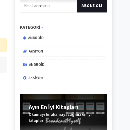
KATEGORI
ANDROID
AKSIYON
ANDROID
AKSIYON
Ayın En İyi Kitapları
Okumayı bırakamayacağınız en iyi
kitaplar