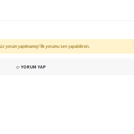
üz yorum yapılmamış! İlk yorumu sen yapabilirsin.
YORUM YAP