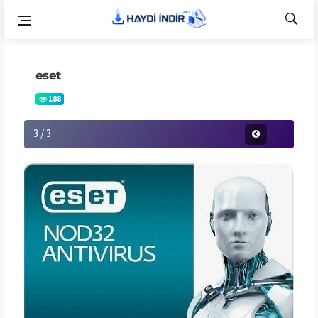
eset
188
3 / 3