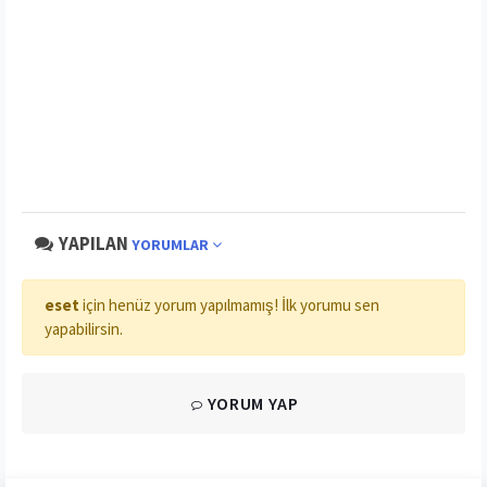
YAPILAN
YORUMLAR
eset
için henüz yorum yapılmamış! İlk yorumu sen
yapabilirsin.
YORUM YAP