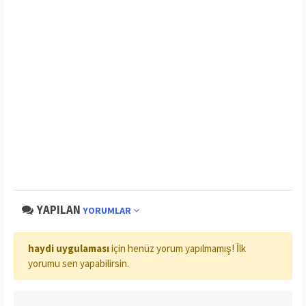
YAPILAN
YORUMLAR
haydi uygulaması
için henüz yorum yapılmamış! İlk
yorumu sen yapabilirsin.