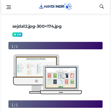
sejda12.jpg-300×174.jpg
236
1 / 1
1 / 1