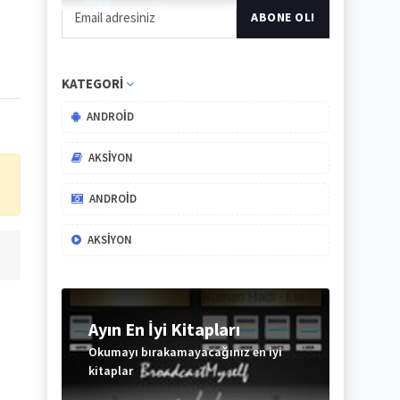
KATEGORI
ANDROID
AKSIYON
ANDROID
AKSIYON
Ayın En İyi Kitapları
Okumayı bırakamayacağınız en iyi
kitaplar