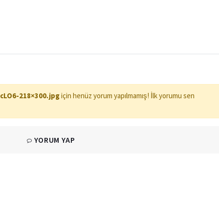
LO6-218×300.jpg
için henüz yorum yapılmamış! İlk yorumu sen
YORUM YAP