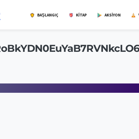
BAŞLANGIÇ
KITAP
AKSIYON
RoBkYDN0EuYaB7RVNkcLO6