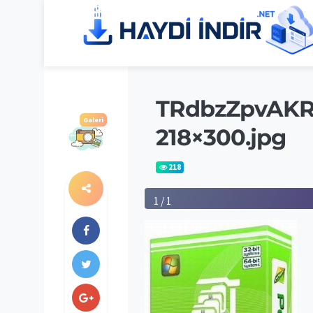
TRdbzZpvAK
Galeri
218×300.jpg
218
1 / 1