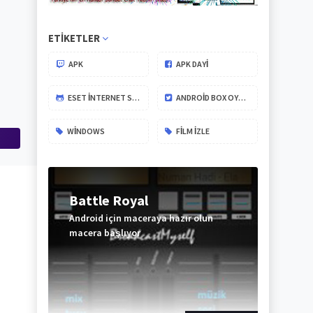
ETIKETLER
APK
APK DAYİ
ESET İNTERNET SECURITY
ANDROID BOX OYUNLARI
WINDOWS
FILM IZLE
Battle Royal
Android için maceraya hazır olun
macera başlıyor
ABONE
OL