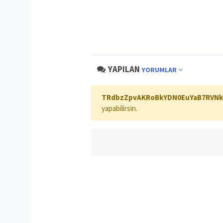
YAPILAN
YORUMLAR
TRdbzZpvAKRoBkYDN0EuYaB7RVNkc
yapabilirsin.