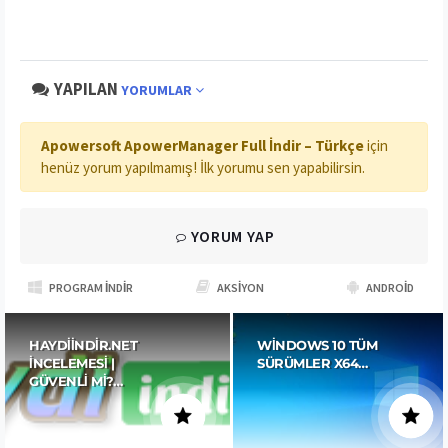
YAPILAN
YORUMLAR
Apowersoft ApowerManager Full İndir – Türkçe
için
henüz yorum yapılmamış! İlk yorumu sen yapabilirsin.
YORUM YAP
PROGRAM İNDIR
AKSIYON
ANDROID
HAYDIINDIR.NET
WINDOWS 10 TÜM
İNCELEMESI |
SÜRÜMLER X64…
GÜVENLI MI?…