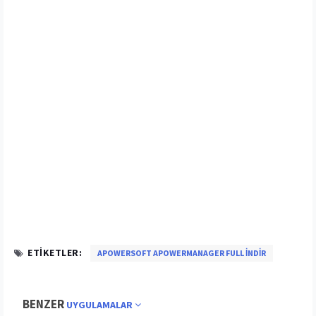
ETIKETLER:
APOWERSOFT APOWERMANAGER FULL İNDIR
BENZER
UYGULAMALAR