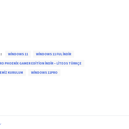
:
WINDOWS 11
WINDOWS 11 FUL INDIR
RO PHOENIX GAMER EDITION İNDIR – LITEOS TÜRKÇE
EMIZ KURULUM
WINDOWS 11PRO