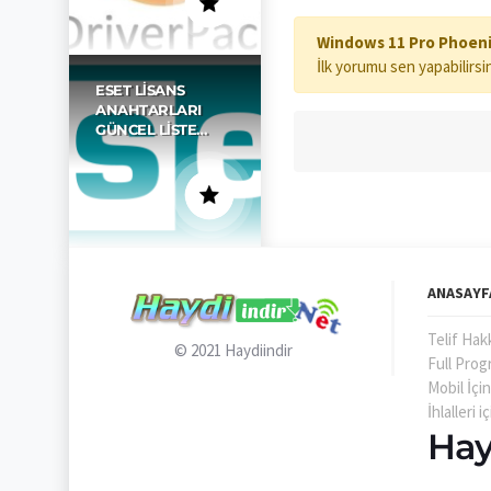
Windows 11 Pro Phoenix
İlk yorumu sen yapabilirsi
ESET LISANS
ANAHTARLARI
GÜNCEL LISTE…
ANASAYF
Telif Hak
© 2021
Haydiindir
Full Prog
Mobil İçi
İhlalleri
Hay