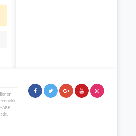
llenen.
Seçenekli,
F HAKKI
adır.