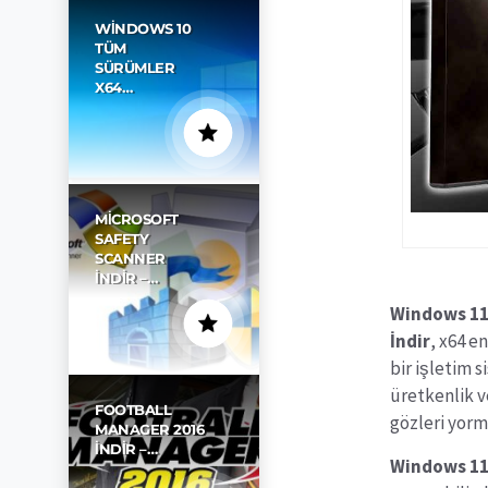
WINDOWS 10
TÜM
SÜRÜMLER
X64…
MICROSOFT
SAFETY
SCANNER
İNDIR –…
Windows 11
İndir
, x64 e
bir işletim 
üretkenlik v
FOOTBALL
gözleri yorm
MANAGER 2016
İNDIR –…
Windows 11