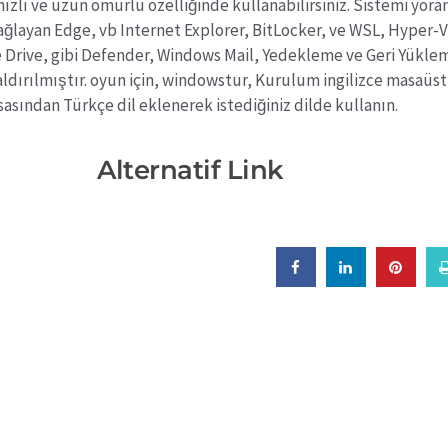
 hızlı ve uzun ömürlü özelliğinde kullanabilirsiniz. Sistemi yora
ğlayan Edge, vb Internet Explorer, BitLocker, ve WSL, Hyper-V
 Drive, gibi Defender, Windows Mail, Yedekleme ve Geri Yükle
kaldırılmıştır. oyun için, windowstur, Kurulum ingilizce masaüs
sından Türkçe dil eklenerek istediğiniz dilde kullanın.
Alternatif Link