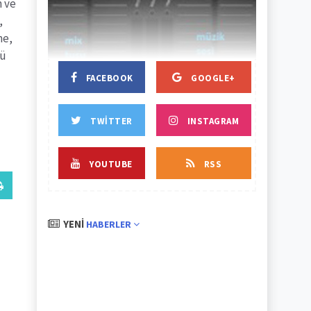
n ve
,
BAŞLIK
BAŞLIK
me,
tü
FACEBOOK
GOOGLE+
TWITTER
INSTAGRAM
YOUTUBE
RSS
YENI
HABERLER