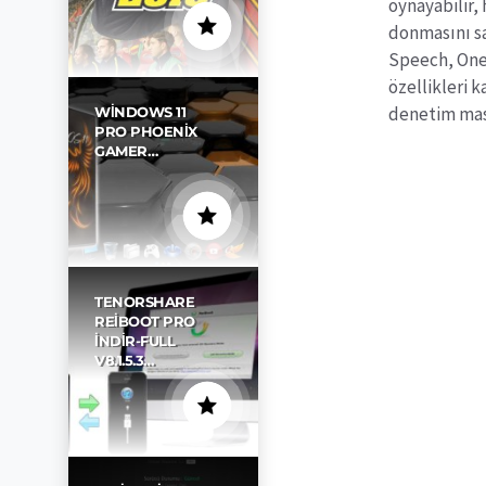
oynayabilir,
donmasını sa
Speech, One
özellikleri 
denetim masa
WINDOWS 11
PRO PHOENIX
GAMER…
TENORSHARE
REIBOOT PRO
İNDIR-FULL
V8.1.5.3…