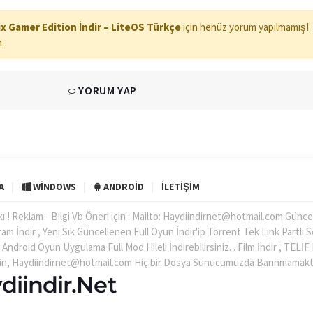
 Gamer Edition İndir – LiteOS Türkçe
için henüz yorum yapılmamış!
n.
YORUM YAP
A
WINDOWS
ANDROID
İLETIŞIM
kı ! Reklam - Bilgi Vb Öneri için : Mailto: Haydiindirnet@hotmail.com Günce
ram İndir , Yeni Sık Güncellenen Full Oyun İndir'ip Torrent Tek Link Partlı 
n Android Oyun Uygulama Full Mod Hileli İndirebilirsiniz. . Film İndir , TELİ
 için, Haydiindirnet@hotmail.com Hiç bir Dosya Sunucumuzda Barınmamakt
diindir.Net