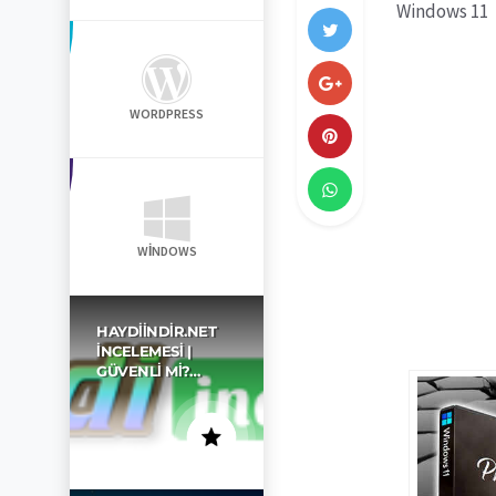
Windows 11
WORDPRESS
WINDOWS
HAYDIINDIR.NET
İNCELEMESI |
GÜVENLI MI?…