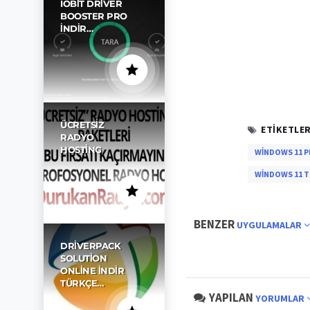
IOBIT DRIVER
BOOSTER PRO
İNDIR…
ÜCRETSIZ
ETIKETLER
RADYO
HOSTING
WINDOWS 11 P
WINDOWS 11 T
BENZER
UYGULAMALAR
DRIVERPACK
SOLUTION
ONLINE İNDIR
TÜRKÇE…
YAPILAN
YORUMLAR