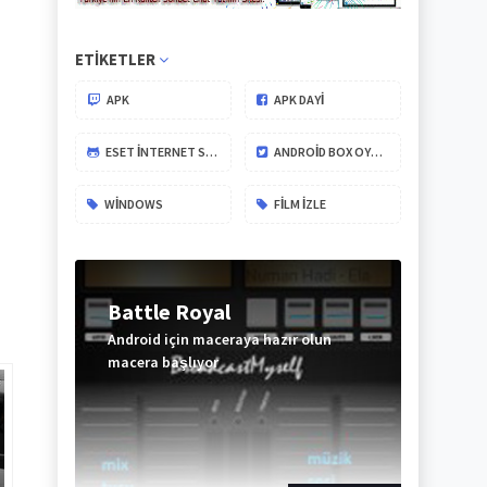
ETIKETLER
APK
APK DAYİ
ESET İNTERNET SECURITY
ANDROID BOX OYUNLARI
WINDOWS
FILM IZLE
Battle Royal
Android için maceraya hazır olun
macera başlıyor
ABONE
OL