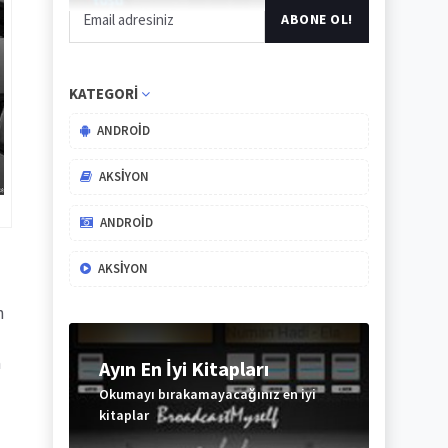
KATEGORI
ANDROID
AKSIYON
ANDROID
AKSIYON
n
a
Ayın En İyi Kitapları
Okumayı bırakamayacağınız en iyi
kitaplar