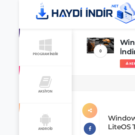
Win
İndi
0
PROGRAM İNDIR
HEM
AKSIYON
Windows
LiteOS 
ANDROID