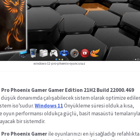
windows-11-pro-phoenix-oyuncusuz
 Pro Phoenix Gamer Gamer Edition 21H2 Build 22000.469
n düşük donanımda çalışabilecek sistem olarak optimize edile
sistem iso’sudur.
Windows 11
Önyükleme süresi olduk.a kısa,
e oyun performansı oldukça güçlü, basit masaüstü temalarıyl
ayacak bir sistemdir.
 Pro Phoenix Gamer
ile oyunlarınızı en iyi sağladığı refahlıkta