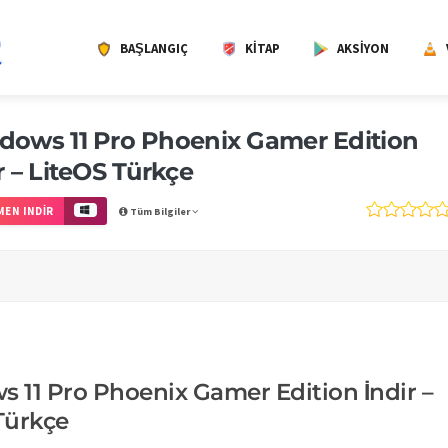
BAŞLANGIÇ
KITAP
AKSIYON
dows 11 Pro Phoenix Gamer Edition
r – LiteOS Türkçe
EN INDIR
Tüm Bilgiler
 11 Pro Phoenix Gamer Edition İndir –
Türkçe