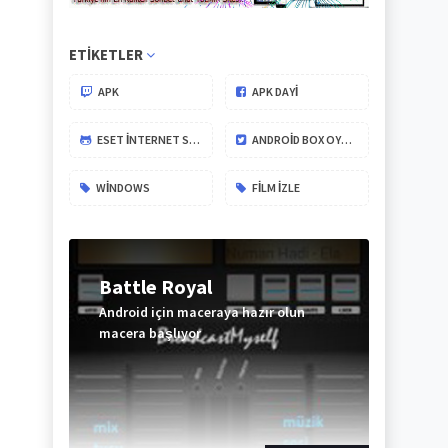
ETIKETLER
APK
APK DAYİ
ESET İNTERNET SECURITY
ANDROID BOX OYUNLARI
WINDOWS
FILM IZLE
Battle Royal
Android için maceraya hazır olun
macera başlıyor
ABONE
OL