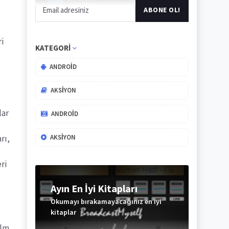
i
KATEGORI
ANDROID
AKSIYON
lar
ANDROID
AKSIYON
rı,
ri
Ayın En İyi Kitapları
Okumayı bırakamayacağınız en iyi
kitaplar
ilm