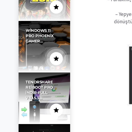
– Yepyen
dönüştür
WINDOWS 11
PRO PHOENIX
GAMER…
TENORSHARE
REIBOOT PRO
İNDIR-FULL
V8.1.5.3…