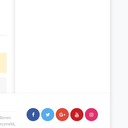
llenen.
Seçenekli,