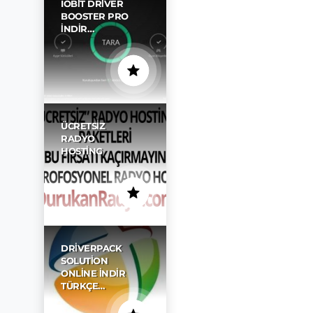
IOBIT DRIVER
BOOSTER PRO
İNDIR…
ÜCRETSIZ
RADYO
HOSTING
DRIVERPACK
SOLUTION
ONLINE İNDIR
TÜRKÇE…