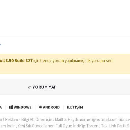
ll 8.50 Build 827
için henüz yorum yapılmamış! İlk yorumu sen
YORUM YAP
A
WINDOWS
ANDROID
İLETIŞIM
kı ! Reklam - Bilgi Vb Öneri için : Mailto: Haydiindirnet@hotmail.com Günce
ram İndir , Yeni Sık Güncellenen Full Oyun İndir'ip Torrent Tek Link Partlı 