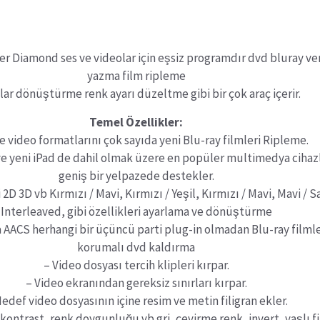
r Diamond ses ve videolar için eşsiz programdır dvd bluray ver
yazma film ripleme
lar dönüştürme renk ayarı düzeltme gibi bir çok araç içerir.
Temel Özellikler:
e video formatlarını çok sayıda yeni Blu-ray filmleri Ripleme.
ve yeni iPad de dahil olmak üzere en popüler multimedya cihaz
geniş bir yelpazede destekler.
 2D 3D vb Kırmızı / Mavi, Kırmızı / Yeşil, Kırmızı / Mavi, Mavi / Sa
Interleaved, gibi özellikleri ayarlama ve dönüştürme
 AACS herhangi bir üçüncü parti plug-in olmadan Blu-ray filmle
korumalı dvd kaldırma
– Video dosyası tercih klipleri kırpar.
– Video ekranından gereksiz sınırları kırpar.
edef video dosyasının içine resim ve metin filigran ekler.
 kontrast, renk doygunluğu vb gri, çevirme renk, invert, yaşlı f