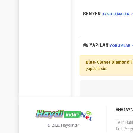
BENZER
UYGULAMALAR
YAPILAN
YORUMLAR
Blue-Cloner Diamond Fu
yapabilirsin.
ANASAYF
Telif Hak
© 2021
Haydiindir
Full Prog