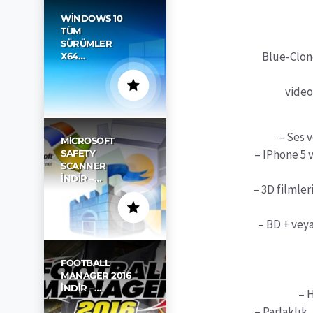
WINDOWS 10
TÜM
SÜRÜMLER
Blue-Clone
X64…
video
– Ses v
MICROSOFT
– IPhone 5 
SAFETY
SCANNER
İNDIR –…
– 3D filmleri
– BD + veya
FOOTBALL
MANAGER 2016
İNDIR –…
– H
– Parlaklık,