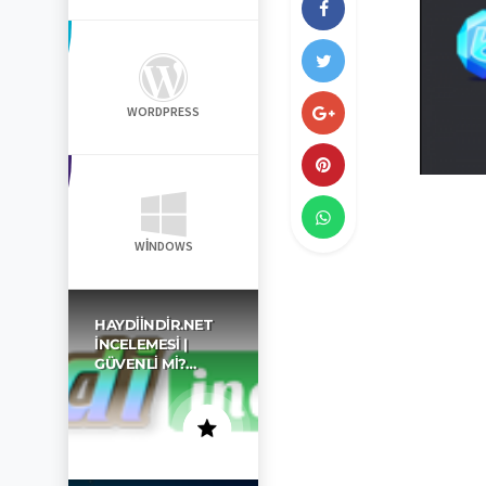
WORDPRESS
WINDOWS
HAYDIINDIR.NET
İNCELEMESI |
GÜVENLI MI?…