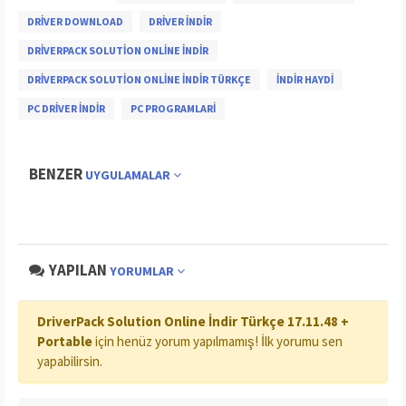
DRIVER DOWNLOAD
DRIVER INDIR
DRIVERPACK SOLUTION ONLINE İNDIR
DRIVERPACK SOLUTION ONLINE İNDIR TÜRKÇE
INDIR HAYDI
PC DRIVER INDIR
PC PROGRAMLARI
BENZER
UYGULAMALAR
YAPILAN
YORUMLAR
DriverPack Solution Online İndir Türkçe 17.11.48 +
Portable
için henüz yorum yapılmamış! İlk yorumu sen
yapabilirsin.