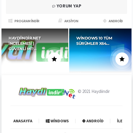
YORUM YAP
PROGRAM İNDIR
AKSIYON
ANDROID
HAYDIINDIR.NET
WINDOWS 10 TÜM
İNCELEMESI |
SÜRÜMLER X64…
GÜVENLI MI?…
© 2021
Haydiindir
ANASAYFA
WINDOWS
ANDROID
İLETIŞI