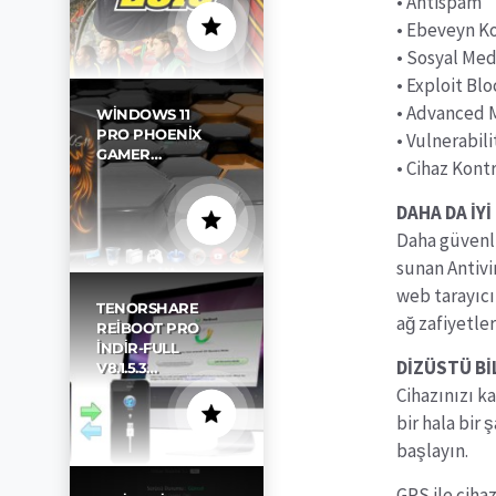
• Antispam
• Ebeveyn K
• Sosyal Med
• Exploit Bl
• Advanced 
WINDOWS 11
PRO PHOENIX
• Vulnerabili
GAMER…
• Cihaz Kont
DAHA DA İY
Daha güvenli
sunan Antivi
web tarayıcı
TENORSHARE
ağ zafiyetler
REIBOOT PRO
İNDIR-FULL
DİZÜSTÜ Bİ
V8.1.5.3…
Cihazınızı k
bir hala bir
başlayın.
GPS ile ciha