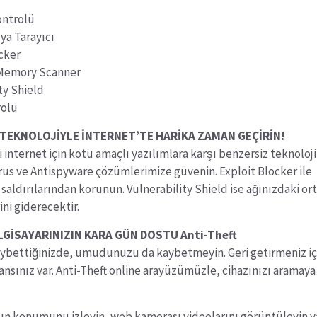
ontrolü
ya Tarayıcı
ocker
Memory Scanner
ty Shield
rolü
İ TEKNOLOJİYLE İNTERNET’TE HARİKA ZAMAN GEÇİRİN!
 internet için kötü amaçlı yazılımlara karşı benzersiz teknoloji
rus ve Antispyware çözümlerimize güvenin. Exploit Blocker ile
 saldırılarından korunun. Vulnerability Shield ise ağınızdaki or
ini giderecektir.
LGİSAYARINIZIN KARA GÜN DOSTU Anti-Theft
aybettiğinizde, umudunuzu da kaybetmeyin. Geri getirmeniz iç
 şansınız var. Anti-Theft online arayüzümüzle, cihazınızı aramaya
zın konumunu izleyin, web kamerası videolarını görüntüleyin y