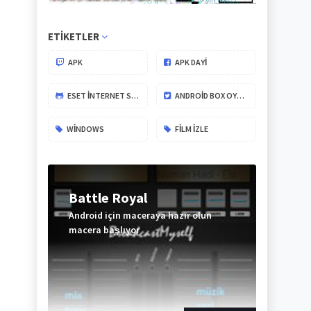
ETIKETLER
APK
APK DAYİ
ESET İNTERNET SECURITY
ANDROID BOX OYUNLARI
WINDOWS
FILM IZLE
Battle Royal
Android için maceraya hazır olun
macera başlıyor
ABONE
OL