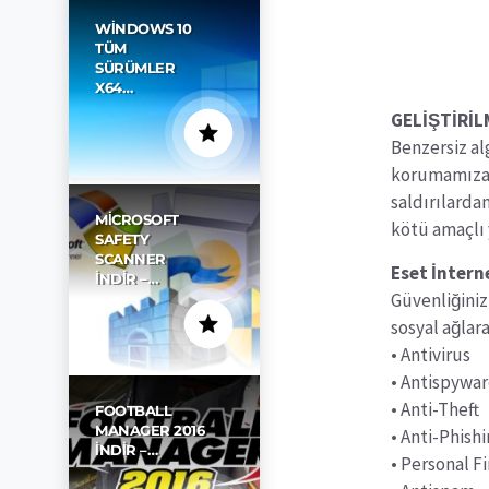
WINDOWS 10
TÜM
SÜRÜMLER
X64…
GELİŞTİRİL
Benzersiz al
korumamıza g
saldırılarda
MICROSOFT
kötü amaçlı 
SAFETY
SCANNER
Eset İntern
İNDIR –…
Güvenliğiniz
sosyal ağlar
• Antivirus
• Antispywa
• Anti-Theft
FOOTBALL
MANAGER 2016
• Anti-Phish
İNDIR –…
• Personal F