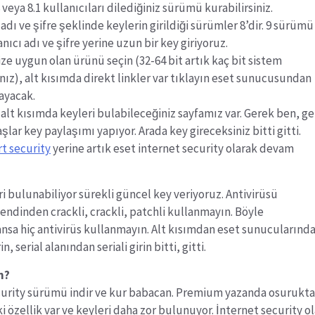
 8 veya 8.1 kullanıcıları dilediğiniz sürümü kurabilirsiniz.
 adı ve şifre şeklinde keylerin girildiği sürümler 8’dir. 9 sürümü 
anıcı adı ve şifre yerine uzun bir key giriyoruz.
ize uygun olan ürünü seçin (32-64 bit artık kaç bit sistem
nız), alt kısımda direkt linkler var tıklayın eset sunucusundan
ayacak.
r alt kısımda keyleri bulabileceğiniz sayfamız var. Gerek ben, g
şlar key paylaşımı yapıyor. Arada key gireceksiniz bitti gitti.
t security
yerine artık eset internet security olarak devam
ri bulunabiliyor sürekli güncel key veriyoruz. Antivirüsü
kendinden crackli, crackli, patchli kullanmayın. Böyle
sa hiç antivirüs kullanmayın. Alt kısımdan eset sunucularınd
n, serial alanından seriali girin bitti, gitti.
n?
curity sürümü indir ve kur babacan. Premium yazanda osurukt
ki özellik var ve keyleri daha zor bulunuyor. İnternet security o