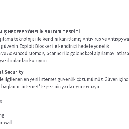
MİŞ HEDEFE YÖNELİK SALDIRI TESPİTİ
gılama teknolojisi ile kendini kanıtlamış Antivirus ve Antispyw
üvenin. Exploit Blocker ile kendinizi hedefe yönelik
n ve Advanced Memory Scanner ile geleneksel algılamayı atlat
yazılımlardan koruyun.
et Security
le ilgilenen en yeni İnternet güvenlik çözümümüz. Güven için
a bağlanın, internet’te gezinin ya da oyun oynayın.
re
ing
irewall