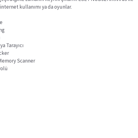
 internet kullanımı ya da oyunlar.
re
ing
u
ya Tarayıcı
ocker
Memory Scanner
rolü