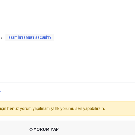
:
ESET İNTERNET SECURITY
için henüz yorum yapılmamış! İlk yorumu sen yapabilirsin.
YORUM YAP