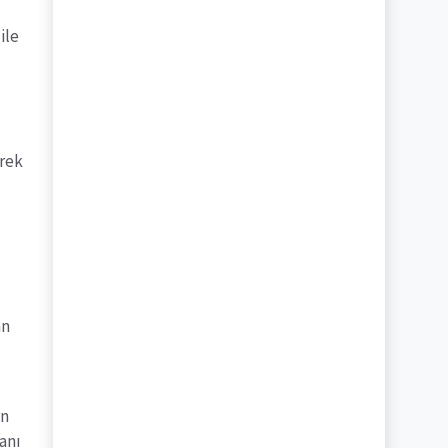
ile
erek
an
an
lanı