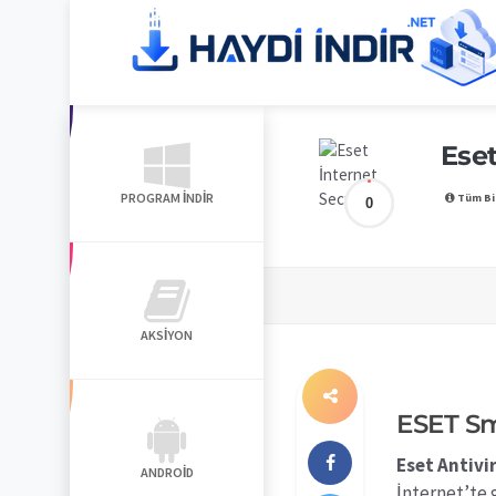
Eset
PROGRAM İNDIR
Tüm Bi
0
AKSIYON
ESET Sm
Eset Antivi
ANDROID
İnternet’te 