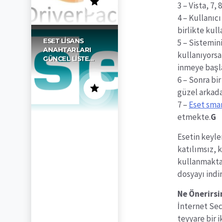
3 – Vista, 7,
4 – Kullanıcı
birlikte kull
ESET LISANS
5 – Sistemin
ANAHTARLARI
kullanıyorsa
GÜNCEL LISTE…
inmeye başl
6 – Sonra bi
güzel arkada
7 –
Eset smar
etmekte.
G
Esetin keyle
katılımsız, 
kullanmaktan
dosyayı indiri
Ne Önerirsi
İnternet Se
teyyare bir i