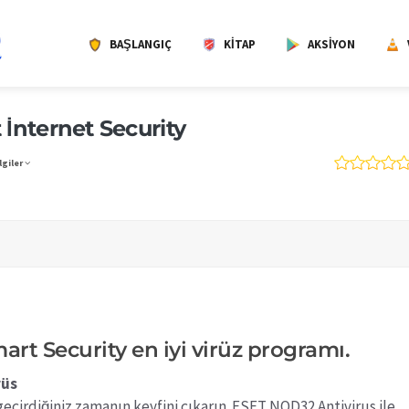
BAŞLANGIÇ
KITAP
AKSIYON
 İnternet Security
lgiler
art Security en iyi virüz programı.
rüs
geçirdiğiniz zamanın keyfini çıkarın. ESET NOD32 Antivirus ile