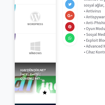
sosyal ağlar,
• Antivirus
• Antispywa
• Anti-Phish
WORDPRESS
• Oyun Mod
• Sosyal Med
• Exploit Bl
• Advanced 
• Cihaz Kont
WINDOWS
HAYDIINDIR.NET
İNCELEMESI |
GÜVENLI MI?…