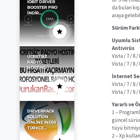
IOBIT DRIVER
da bulan kiş
BOOSTER PRO
İNDIR…
araya gelebil
Sürüm Farkl
Uyumlu Sis
Antivirüs
Vista / 7 / 8 
ÜCRETSIZ
RADYO
Vista / 7 / 8 
HOSTING
İnternet Se
Vista / 7 / 8 
Vista / 7 / 8 
Yararlı ve 
DRIVERPACK
1 – Programl
SOLUTION
güncel sürü
ONLINE İNDIR
tüyü bitmiyo
TÜRKÇE…
2 – Xp kullan