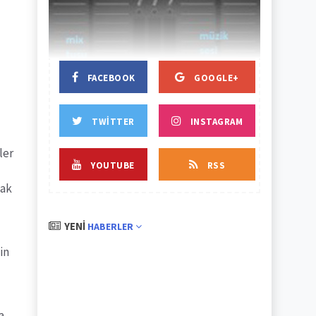
BAŞLIK
BAŞLIK
FACEBOOK
GOOGLE+
TWITTER
INSTAGRAM
ler
YOUTUBE
RSS
tak
YENI
HABERLER
in
a