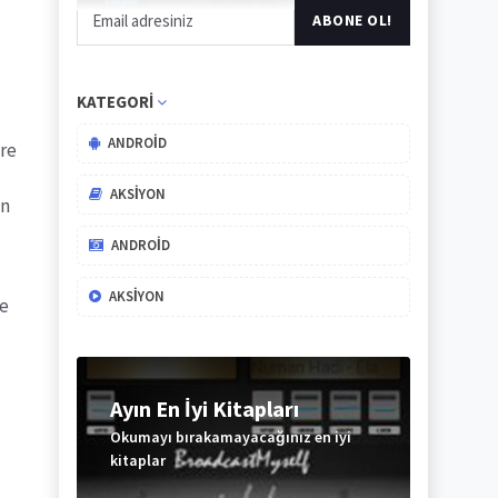
KATEGORI
ANDROID
are
AKSIYON
an
ANDROID
AKSIYON
de
Ayın En İyi Kitapları
Okumayı bırakamayacağınız en iyi
kitaplar