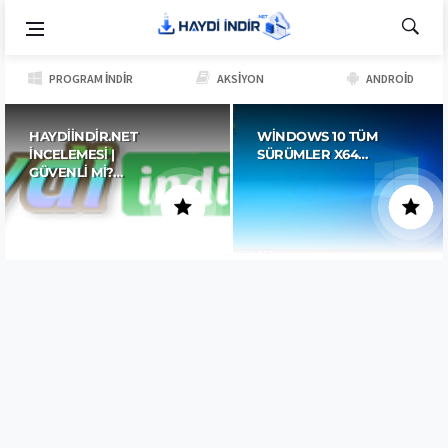
PROGRAM İNDIR
AKSIYON
ANDROID
HAYDIINDIR.NET
WINDOWS 10 TÜM
İNCELEMESI |
SÜRÜMLER X64…
GÜVENLI MI?…