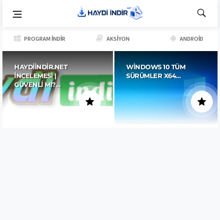
PROGRAM İNDIR
AKSIYON
ANDROID
HAYDIINDIR.NET
WINDOWS 10 TÜM
İNCELEMESI |
SÜRÜMLER X64…
GÜVENLI MI?…