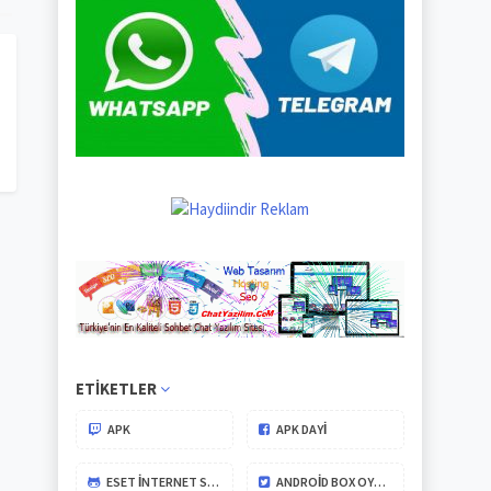
ETIKETLER
APK
APK DAYİ
ESET İNTERNET SECURITY
ANDROID BOX OYUNLARI