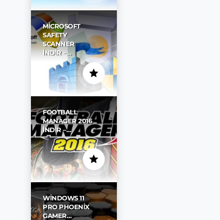
MICROSOFT
SAFETY
SCANNER
İNDIR –…
FOOTBALL
MANAGER 2016
İNDIR –…
WINDOWS 11
PRO PHOENIX
GAMER…