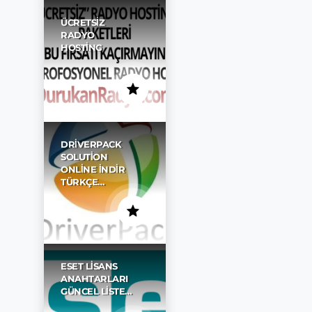
ÜCRETSIZ
RADYO
HOSTING
DRIVERPACK
SOLUTION
ONLINE İNDIR
TÜRKÇE…
ESET LISANS
ANAHTARLARI
GÜNCEL LISTE…