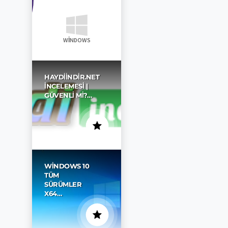
WINDOWS
HAYDIINDIR.NET
İNCELEMESI |
GÜVENLI MI?…
WINDOWS 10
TÜM
SÜRÜMLER
X64…