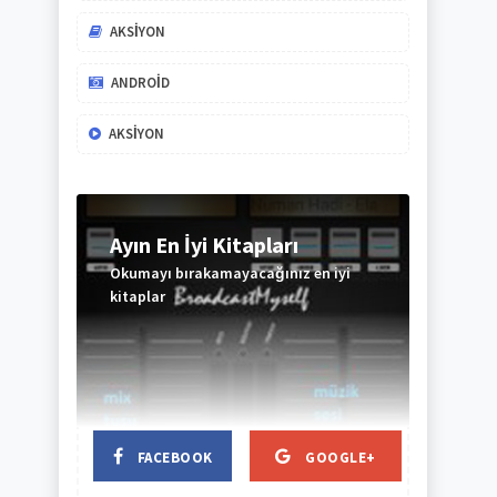
AKSIYON
ANDROID
AKSIYON
Ayın En İyi Kitapları
Okumayı bırakamayacağınız en iyi
kitaplar
BAŞLIK
BAŞLIK
FACEBOOK
GOOGLE+