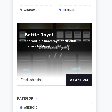
WINDOWS
FILM IZLE
Battle Royal
Android için maceraya hazır olun
macera başlıyor
ABONE
OL
KATEGORI
ANDROID