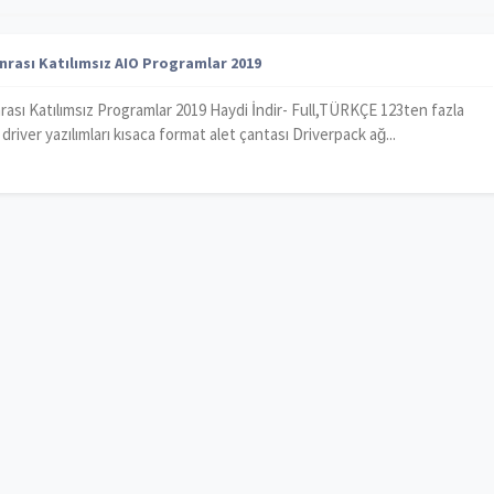
rası Katılımsız AIO Programlar 2019
ası Katılımsız Programlar 2019 Haydi İndir- Full,TÜRKÇE 123ten fazla
river yazılımları kısaca format alet çantası Driverpack ağ...