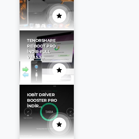
TENORSHARE
REIBOOT PRO
İNDIR-FULL
V8.1.5.3…
IOBIT DRIVER
BOOSTER PRO
İNDIR…