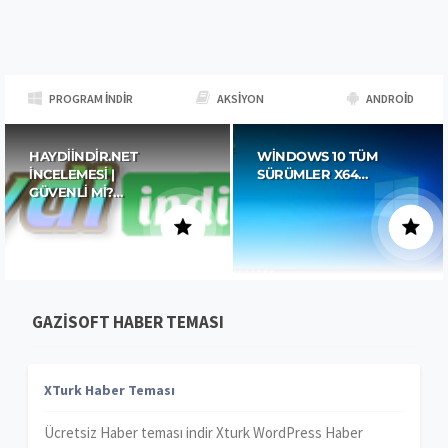
PROGRAM İNDIR
AKSIYON
ANDROID
HAYDIINDIR.NET
WINDOWS 10 TÜM
İNCELEMESI |
SÜRÜMLER X64…
GÜVENLI MI?…
GAZISOFT HABER TEMASI
XTurk Haber Teması
Ücretsiz Haber teması indir Xturk WordPress Haber