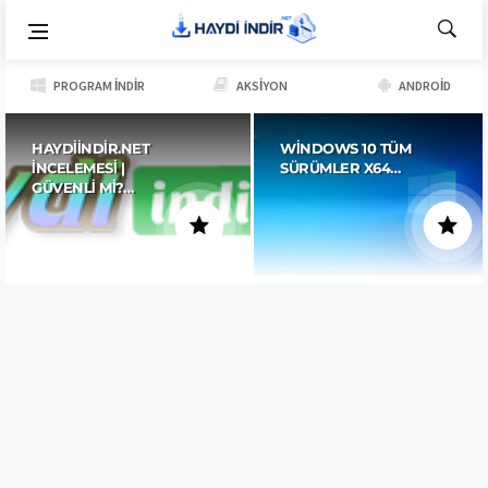
PROGRAM İNDIR
AKSIYON
ANDROID
HAYDIINDIR.NET
WINDOWS 10 TÜM
İNCELEMESI |
SÜRÜMLER X64…
GÜVENLI MI?…