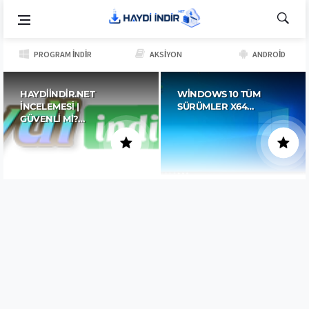
PROGRAM İNDIR
AKSIYON
ANDROID
HAYDIINDIR.NET
WINDOWS 10 TÜM
İNCELEMESI |
SÜRÜMLER X64…
GÜVENLI MI?…