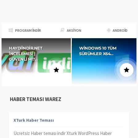
PROGRAM İNDIR
AKSIYON
ANDROID
HAYDIINDIR.NET
WINDOWS 10 TÜM
İNCELEMESI |
SÜRÜMLER X64…
GÜVENLI MI?…
HABER TEMASI WAREZ
XTurk Haber Teması
Ücretsiz Haber teması indir Xturk WordPress Haber