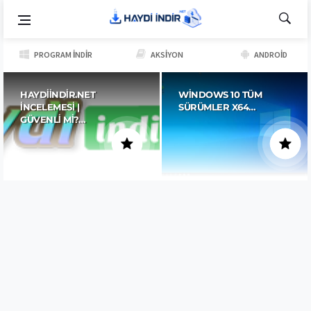
PROGRAM İNDIR
AKSIYON
ANDROID
HAYDIINDIR.NET
WINDOWS 10 TÜM
İNCELEMESI |
SÜRÜMLER X64…
GÜVENLI MI?…