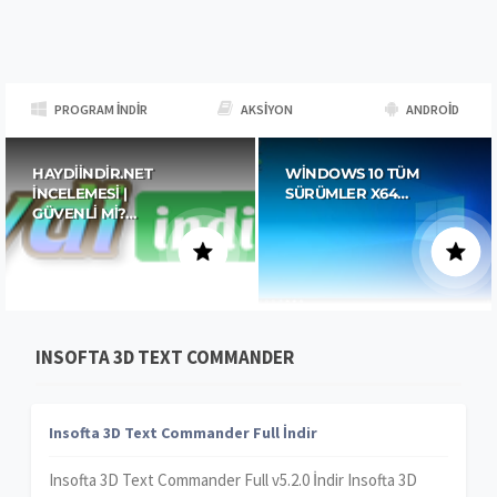
PROGRAM İNDIR
AKSIYON
ANDROID
HAYDIINDIR.NET
WINDOWS 10 TÜM
İNCELEMESI |
SÜRÜMLER X64…
GÜVENLI MI?…
INSOFTA 3D TEXT COMMANDER
Insofta 3D Text Commander Full İndir
Insofta 3D Text Commander Full v5.2.0 İndir Insofta 3D