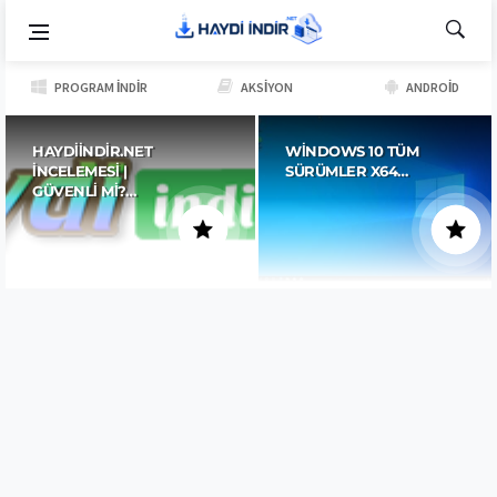
PROGRAM İNDIR
AKSIYON
ANDROID
HAYDIINDIR.NET
WINDOWS 10 TÜM
İNCELEMESI |
SÜRÜMLER X64…
GÜVENLI MI?…