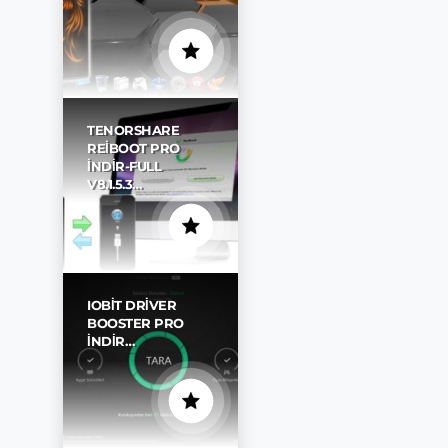
TENORSHARE
REIBOOT PRO
İNDIR-FULL
V8.1.5.3…
IOBIT DRIVER
BOOSTER PRO
İNDIR…