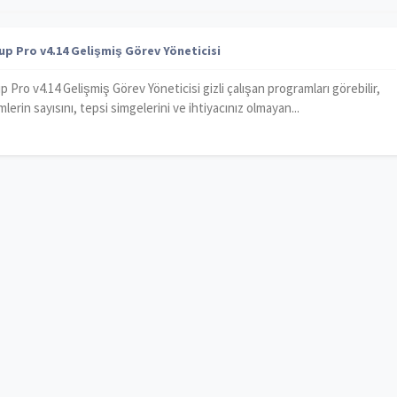
up Pro v4.14 Gelişmiş Görev Yöneticisi
 Pro v4.14 Gelişmiş Görev Yöneticisi gizli çalışan programları görebilir,
mlerin sayısını, tepsi simgelerini ve ihtiyacınız olmayan...