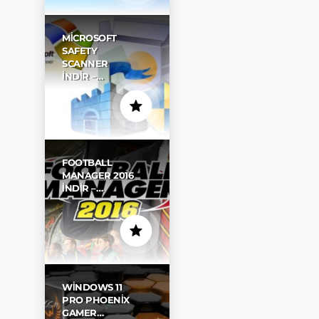
MICROSOFT
SAFETY
SCANNER
İNDIR –…
FOOTBALL
MANAGER 2016
İNDIR –…
WINDOWS 11
PRO PHOENIX
GAMER…