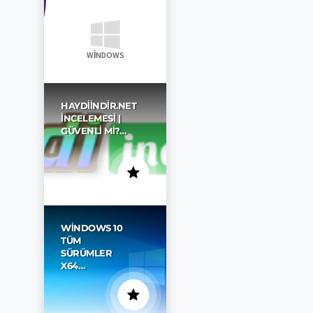
WINDOWS
HAYDIINDIR.NET
İNCELEMESI |
GÜVENLI MI?…
WINDOWS 10
TÜM
SÜRÜMLER
X64…