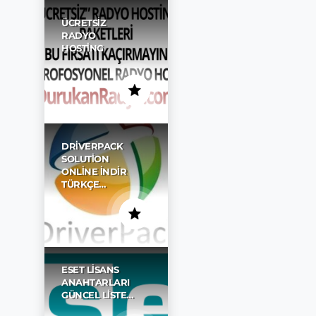
ÜCRETSIZ
RADYO
HOSTING
DRIVERPACK
SOLUTION
ONLINE İNDIR
TÜRKÇE…
ESET LISANS
ANAHTARLARI
GÜNCEL LISTE…