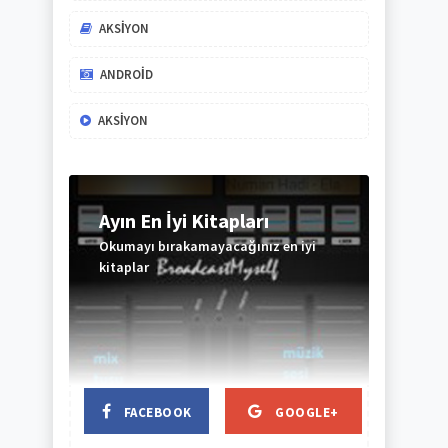
AKSIYON
ANDROID
AKSIYON
Ayın En İyi Kitapları
Okumayı bırakamayacağınız en iyi
kitaplar
BAŞLIK
BAŞLIK
FACEBOOK
GOOGLE+