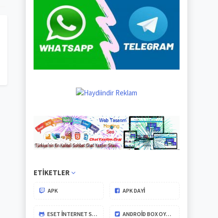
ETIKETLER
APK
APK DAYİ
ESET İNTERNET SECURITY
ANDROID BOX OYUNLARI