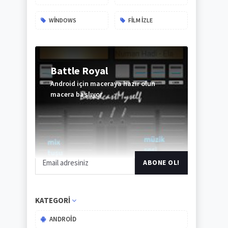
WINDOWS
FILM IZLE
Battle Royal
Android için maceraya hazır olun
macera başlıyor
ABONE
OL
KATEGORI
ANDROID