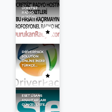
ÜCRETSIZ
RADYO
HOSTING
DRIVERPACK
SOLUTION
ONLINE İNDIR
TÜRKÇE…
ESET LISANS
ANAHTARLARI
GÜNCEL LISTE…