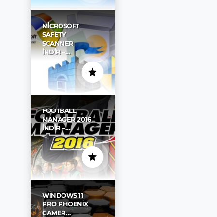
MICROSOFT
SAFETY
SCANNER
İNDIR –…
FOOTBALL
MANAGER 2016
İNDIR –…
WINDOWS 11
PRO PHOENIX
GAMER…