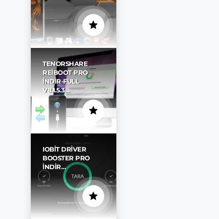
TENORSHARE
REIBOOT PRO
İNDIR-FULL
V8.1.5.3…
IOBIT DRIVER
BOOSTER PRO
İNDIR…