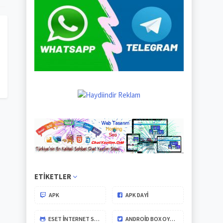
ETIKETLER
APK
APK DAYİ
ESET İNTERNET SECURITY
ANDROID BOX OYUNLARI