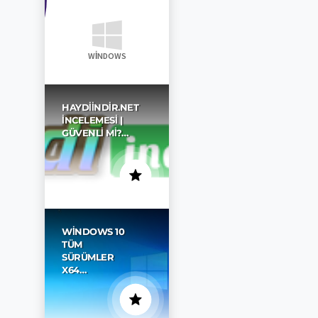
WINDOWS
HAYDIINDIR.NET
İNCELEMESI |
GÜVENLI MI?…
WINDOWS 10
TÜM
SÜRÜMLER
X64…