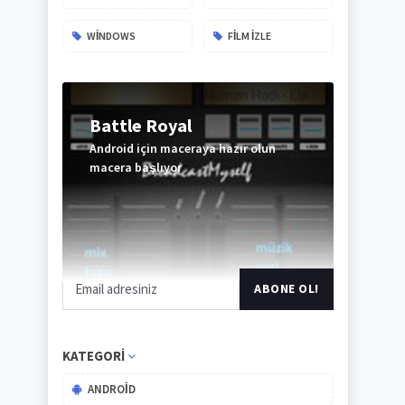
WINDOWS
FILM IZLE
Battle Royal
Android için maceraya hazır olun
macera başlıyor
ABONE
OL
KATEGORI
ANDROID