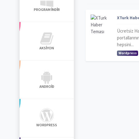
PROGRAM İNDIR
XTurk Hab
Ücretsiz H
portalların
hepsini...
AKSIYON
Wordpress
ANDROID
WORDPRESS