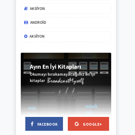
AKSIYON
ANDROID
AKSIYON
Ayın En İyi Kitapları
Okumayı bırakamayacağınız en iyi
kitaplar
BAŞLIK
BAŞLIK
FACEBOOK
GOOGLE+