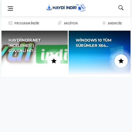
PROGRAM İNDIR
AKSIYON
ANDROID
HAYDIINDIR.NET
WINDOWS 10 TÜM
İNCELEMESI |
SÜRÜMLER X64…
GÜVENLI MI?…