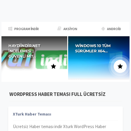
PROGRAM İNDIR
AKSIYON
ANDROID
HAYDIINDIR.NET
WINDOWS 10 TÜM
İNCELEMESI |
SÜRÜMLER X64…
GÜVENLI MI?…
WORDPRESS HABER TEMASI FULL ÜCRETSIZ
XTurk Haber Teması
Ücretsiz Haber teması indir Xturk WordPress Haber