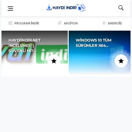
PROGRAM İNDIR
AKSIYON
ANDROID
HAYDIINDIR.NET
WINDOWS 10 TÜM
İNCELEMESI |
SÜRÜMLER X64…
GÜVENLI MI?…