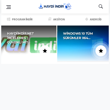
PROGRAM İNDIR
AKSIYON
ANDROID
HAYDIINDIR.NET
WINDOWS 10 TÜM
İNCELEMESI |
SÜRÜMLER X64…
GÜVENLI MI?…