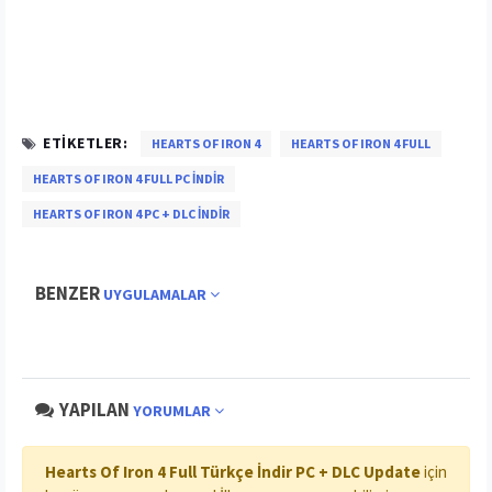
ETIKETLER:
HEARTS OF IRON 4
HEARTS OF IRON 4 FULL
HEARTS OF IRON 4 FULL PC INDIR
HEARTS OF IRON 4 PC + DLC INDIR
BENZER
UYGULAMALAR
YAPILAN
YORUMLAR
Hearts Of Iron 4 Full Türkçe İndir PC + DLC Update
için