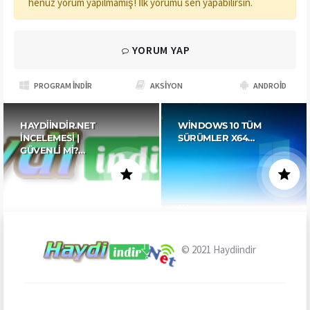
henüz yorum yapılmamış! İlk yorumu sen yapabilirsin.
YORUM YAP
PROGRAM İNDIR
AKSIYON
ANDROID
HAYDIINDIR.NET
WINDOWS 10 TÜM
İNCELEMESI |
SÜRÜMLER X64…
GÜVENLI MI?…
© 2021
Haydiindir