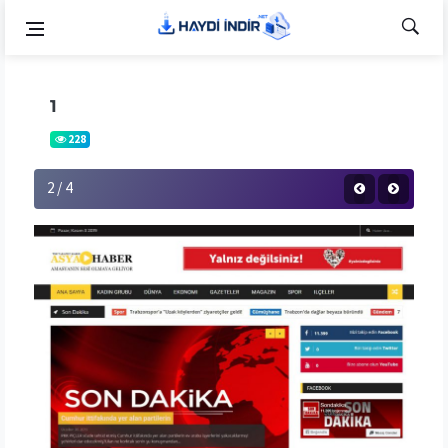
1
228
2 / 4