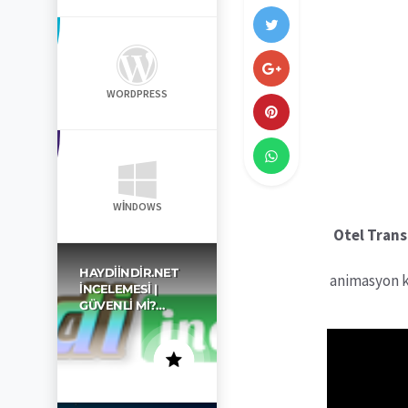
WORDPRESS
WINDOWS
Otel Trans
HAYDIINDIR.NET
animasyon k
İNCELEMESI |
GÜVENLI MI?…