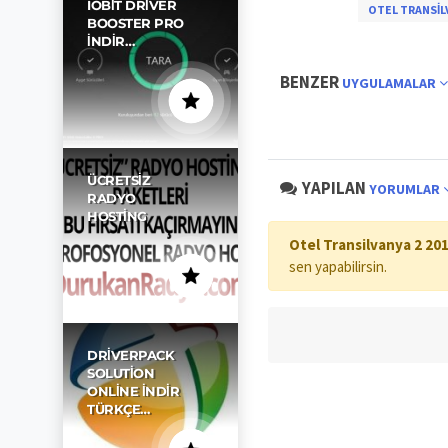
IOBIT DRIVER
OTEL TRANSIL
BOOSTER PRO
İNDIR…
BENZER
UYGULAMALAR
ÜCRETSIZ
YAPILAN
YORUMLAR
RADYO
HOSTING
Otel Transilvanya 2 20
sen yapabilirsin.
DRIVERPACK
SOLUTION
ONLINE İNDIR
TÜRKÇE…