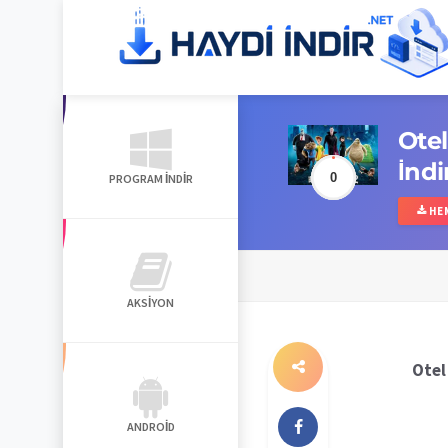
Otel
İndi
0
PROGRAM İNDIR
HEM
AKSIYON
Otel
ANDROID