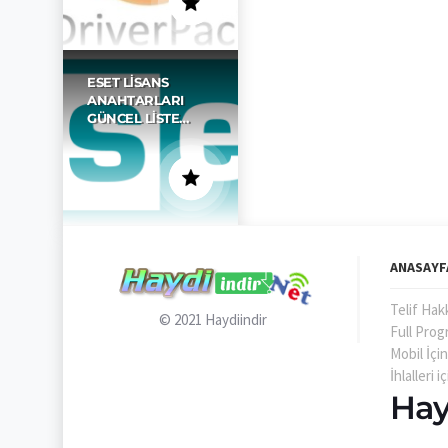
ESET LISANS
ANAHTARLARI
GÜNCEL LISTE…
ANASAYF
Telif Hak
© 2021
Haydiindir
Full Prog
Mobil İçi
İhlalleri
Hay