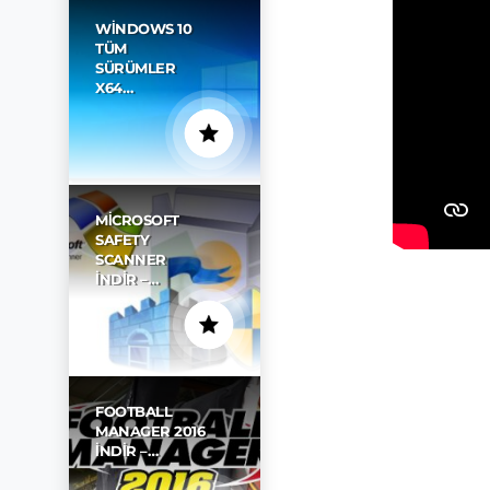
WINDOWS 10
TÜM
SÜRÜMLER
X64…
MICROSOFT
SAFETY
SCANNER
İNDIR –…
FOOTBALL
MANAGER 2016
İNDIR –…