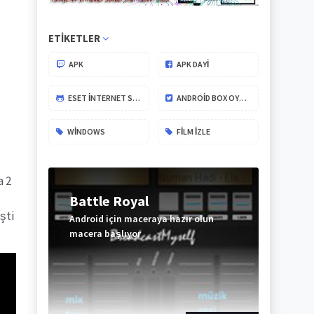
ETIKETLER
APK
APK DAYİ
ESET İNTERNET SECURITY
ANDROID BOX OYUNLARI
WINDOWS
FILM IZLE
a 2
Battle Royal
şti
Android için maceraya hazır olun
macera başlıyor
ABONE
OL