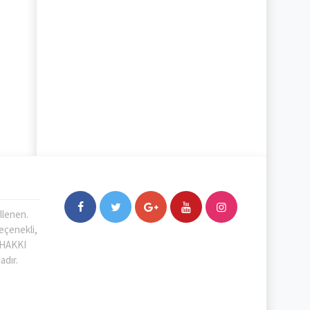
llenen.
Seçenekli,
F HAKKI
adır.