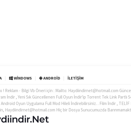
A
WINDOWS
ANDROID
İLETIŞIM
kı ! Reklam - Bilgi Vb Öneri için : Mailto: Haydiindirnet@hotmail.com Günce
ram İndir , Yeni Sık Güncellenen Full Oyun İndir'ip Torrent Tek Link Partlı 
n Android Oyun Uygulama Full Mod Hileli İndirebilirsiniz. . Film İndir , TELİ
 için, Haydiindirnet@hotmail.com Hiç bir Dosya Sunucumuzda Barınmamakt
diindir.Net