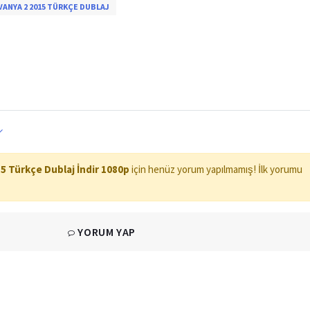
VANYA 2 2015 TÜRKÇE DUBLAJ
15 Türkçe Dublaj İndir 1080p
için henüz yorum yapılmamış! İlk yorumu
YORUM YAP