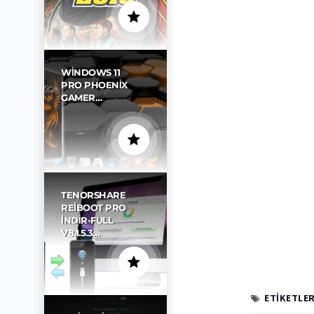
WINDOWS 11
PRO PHOENIX
GAMER…
TENORSHARE
REIBOOT PRO
İNDIR-FULL
V8.1.5.3…
ETIKETLER