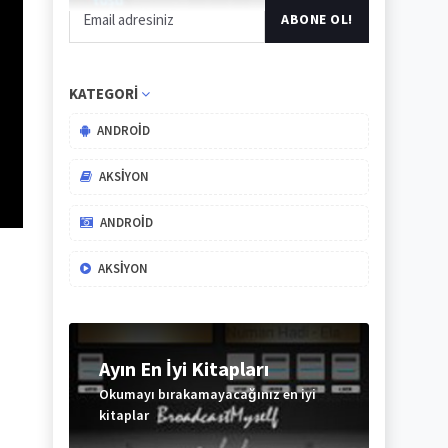
KATEGORI
ANDROID
AKSIYON
ANDROID
AKSIYON
Ayın En İyi Kitapları
Okumayı bırakamayacağınız en iyi
kitaplar