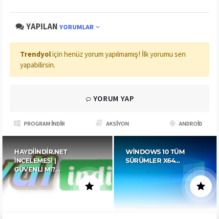
YAPILAN
YORUMLAR
Trendyol
için henüz yorum yapılmamış! İlk yorumu sen
yapabilirsin.
YORUM YAP
PROGRAM İNDIR
AKSIYON
ANDROID
HAYDIINDIR.NET
WINDOWS 10 TÜM
İNCELEMESI |
SÜRÜMLER X64…
GÜVENLI MI?…