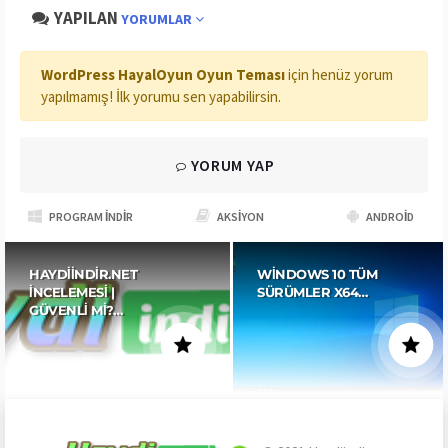
YAPILAN
YORUMLAR
WordPress HayalOyun Oyun Teması
için henüz yorum
yapılmamış! İlk yorumu sen yapabilirsin.
YORUM YAP
PROGRAM İNDIR
AKSIYON
ANDROID
HAYDIINDIR.NET
WINDOWS 10 TÜM
İNCELEMESI |
SÜRÜMLER X64…
GÜVENLI MI?…