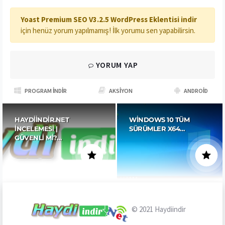
Yoast Premium SEO V3.2.5 WordPress Eklentisi indir
için henüz yorum yapılmamış! İlk yorumu sen yapabilirsin.
YORUM YAP
PROGRAM İNDIR
AKSIYON
ANDROID
HAYDIINDIR.NET
WINDOWS 10 TÜM
İNCELEMESI |
SÜRÜMLER X64…
GÜVENLI MI?…
© 2021
Haydiindir