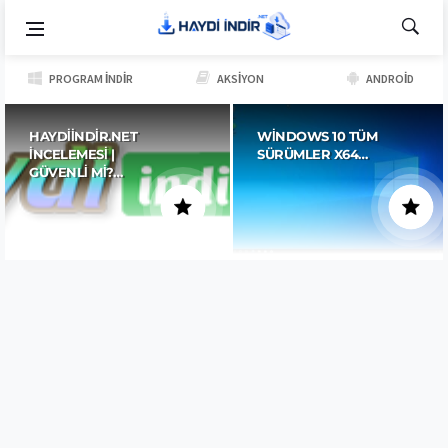
PROGRAM İNDIR
AKSIYON
ANDROID
HAYDIINDIR.NET
WINDOWS 10 TÜM
İNCELEMESI |
SÜRÜMLER X64…
GÜVENLI MI?…