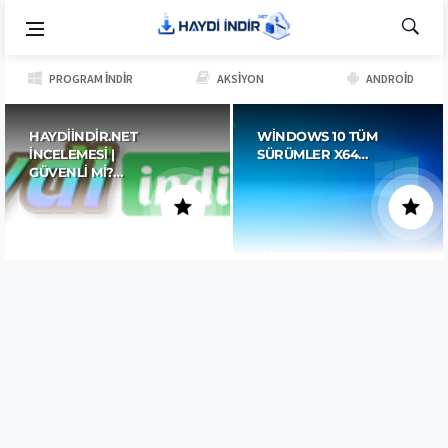
PROGRAM İNDIR
AKSIYON
ANDROID
HAYDIINDIR.NET
WINDOWS 10 TÜM
İNCELEMESI |
SÜRÜMLER X64…
GÜVENLI MI?…