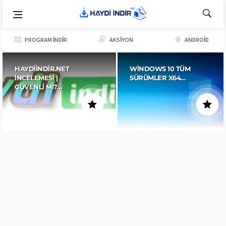
PROGRAM İNDIR
AKSIYON
ANDROID
HAYDIINDIR.NET
WINDOWS 10 TÜM
İNCELEMESI |
SÜRÜMLER X64…
GÜVENLI MI?…