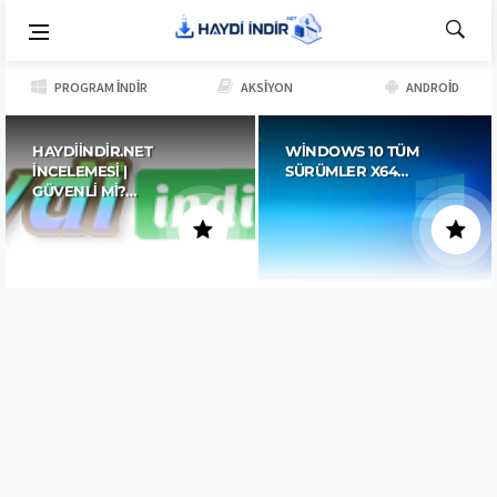
PROGRAM İNDIR
AKSIYON
ANDROID
HAYDIINDIR.NET
WINDOWS 10 TÜM
İNCELEMESI |
SÜRÜMLER X64…
GÜVENLI MI?…