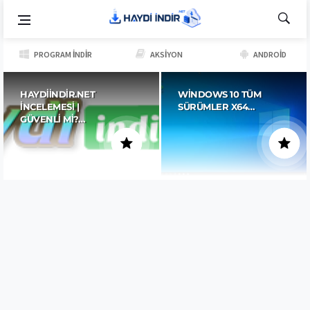
PROGRAM İNDIR
AKSIYON
ANDROID
HAYDIINDIR.NET
WINDOWS 10 TÜM
İNCELEMESI |
SÜRÜMLER X64…
GÜVENLI MI?…