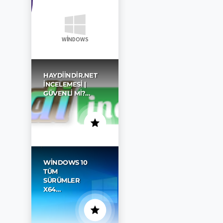
WINDOWS
HAYDIINDIR.NET
İNCELEMESI |
GÜVENLI MI?…
WINDOWS 10
TÜM
SÜRÜMLER
X64…