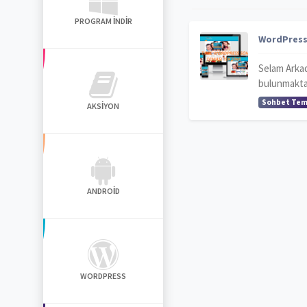
PROGRAM İNDIR
WordPress
Selam Arka
bulunmaktad
Sohbet Tem
AKSIYON
ANDROID
WORDPRESS