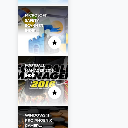
MICROSOFT
SAFETY
SCANNER
İNDIR –…
FOOTBALL
MANAGER 2016
İNDIR –…
WINDOWS 11
PRO PHOENIX
GAMER…