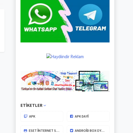
ETIKETLER
APK
APK DAYİ
ESET İNTERNET SECURITY
ANDROID BOX OYUNLARI