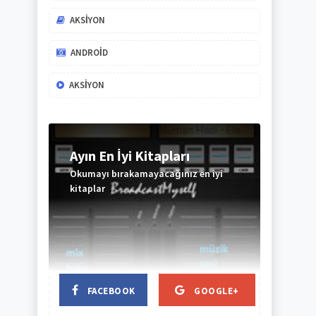
AKSIYON
ANDROID
AKSIYON
Ayın En İyi Kitapları
Okumayı bırakamayacağınız en iyi
kitaplar
BAŞLIK
BAŞLIK
FACEBOOK
GOOGLE+