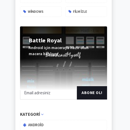
WINDOWS
FILM IZLE
Battle Royal
Android için maceraya hazır olun
macera başlıyor
ABONE
OL
KATEGORI
ANDROID