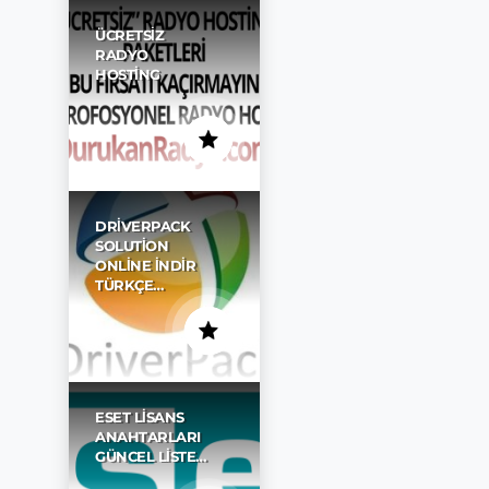
ÜCRETSIZ
RADYO
HOSTING
DRIVERPACK
SOLUTION
ONLINE İNDIR
TÜRKÇE…
ESET LISANS
ANAHTARLARI
GÜNCEL LISTE…