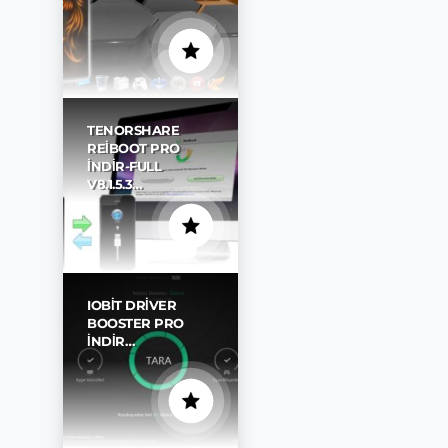
TENORSHARE
REIBOOT PRO
İNDIR-FULL
V8.1.5.3…
IOBIT DRIVER
BOOSTER PRO
İNDIR…