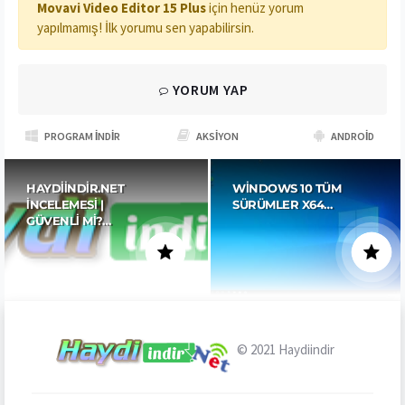
Movavi Video Editor 15 Plus
için henüz yorum
yapılmamış! İlk yorumu sen yapabilirsin.
YORUM YAP
PROGRAM İNDIR
AKSIYON
ANDROID
HAYDIINDIR.NET
WINDOWS 10 TÜM
İNCELEMESI |
SÜRÜMLER X64…
GÜVENLI MI?…
© 2021
Haydiindir