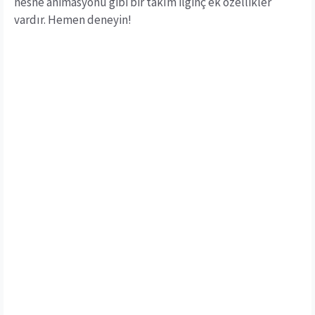
nesne animasyonu gibi bir takım ilginç ek özellikler
vardır. Hemen deneyin!