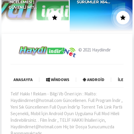
İNCELEMESI |
SÜRÜMLER X64…
GÜVENLI MI?…
© 2021
Haydiindir
ANASAYFA
WINDOWS
ANDROID
İLETIŞI
Telif Hakkı ! Reklam - Bilgi Vb Öneri için : Mailto:
Haydiindirnet@hotmail.com Güncellenen. Full Program İndir ,
Yeni Sık Güncellenen Full Oyun İndir'ip Torrent Tek Link Partlı
Seçenekli, Mobil İçin Android Oyun Uygulama Full Mod Hileli
İndirebilirsiniz. . Film İndir , TELİF HAKKI İhlalleri için,
Haydiindirnet@hotmail.com Hiç bir Dosya Sunucumuzda
Barınmamaktadır.