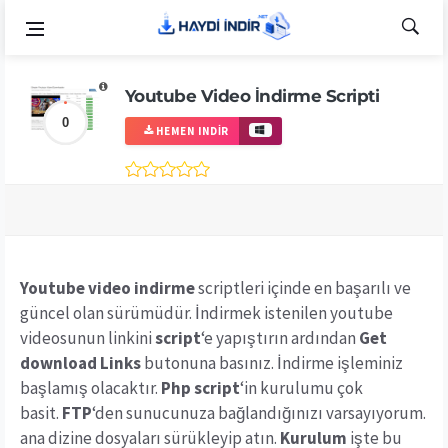
Youtube Video İndirme Scripti
0
HEMEN INDIR
Youtube video indirme
scriptleri içinde en başarılı ve
güncel olan sürümüdür. İndirmek istenilen youtube
videosunun linkini
script
‘e yapıştırın ardından
Get
download Links
butonuna basınız. İndirme işleminiz
başlamış olacaktır.
Php script
‘in kurulumu çok
basit.
FTP
‘den sunucunuza bağlandığınızı varsayıyorum.
ana dizine dosyaları sürükleyip atın.
Kurulum
işte bu