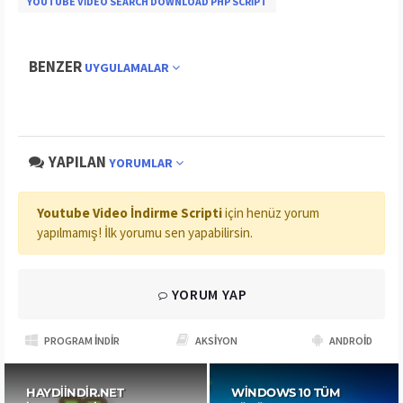
YOUTUBE VIDEO SEARCH DOWNLOAD PHP SCRIPT
BENZER
UYGULAMALAR
YAPILAN
YORUMLAR
Youtube Video İndirme Scripti
için henüz yorum
yapılmamış! İlk yorumu sen yapabilirsin.
YORUM YAP
PROGRAM İNDIR
AKSIYON
ANDROID
HAYDIINDIR.NET
WINDOWS 10 TÜM