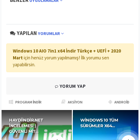
BENZER
UYGULAMALAR
YAPILAN
YORUMLAR
Windows 10 AIO 7in1 x64 İndir Türkçe + UEFİ + 2020
Mart
için henüz yorum yapılmamış! İlk yorumu sen
yapabilirsin.
YORUM YAP
PROGRAM İNDIR
AKSIYON
ANDROID
HAYDIINDIR.NET
WINDOWS 10 TÜM
İNCELEMESI |
SÜRÜMLER X64…
GÜVENLI MI?…