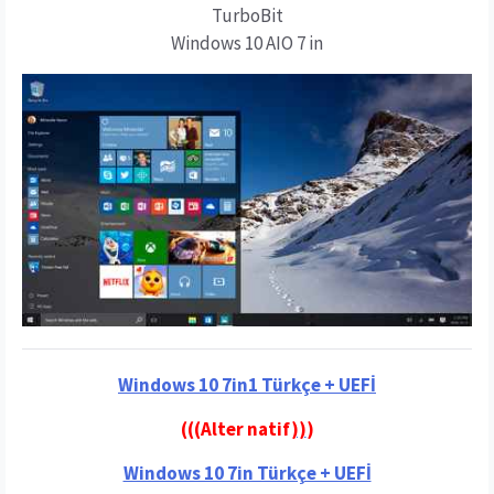
TurboBit
Windows 10 AIO 7 in
Windows 10 7in1 Türkçe + UEFİ
(((Alter nati
f
))
)
Windows 10 7in Türkçe + UEFİ