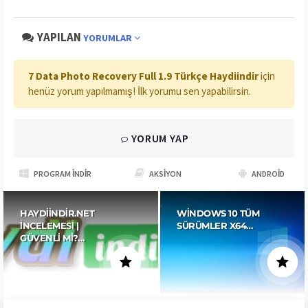
YAPILAN
YORUMLAR
7 Data Photo Recovery Full 1.9 Türkçe Haydiindir
için
henüz yorum yapılmamış! İlk yorumu sen yapabilirsin.
YORUM YAP
PROGRAM İNDIR
AKSIYON
ANDROID
HAYDIINDIR.NET
WINDOWS 10 TÜM
İNCELEMESI |
SÜRÜMLER X64…
GÜVENLI MI?…