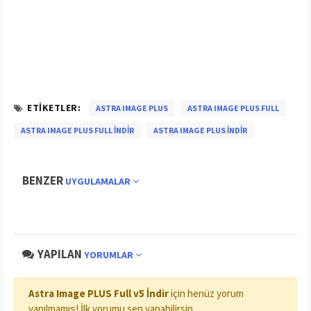
ETIKETLER:
ASTRA IMAGE PLUS
ASTRA IMAGE PLUS FULL
ASTRA IMAGE PLUS FULL INDIR
ASTRA IMAGE PLUS INDIR
BENZER
UYGULAMALAR
YAPILAN
YORUMLAR
Astra Image PLUS Full v5 İndir
için henüz yorum
yapılmamış! İlk yorumu sen yapabilirsin.