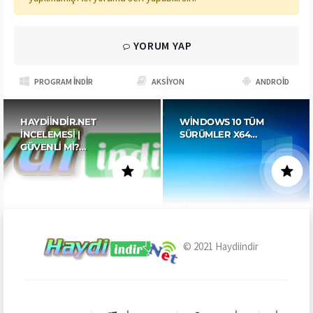
YORUM YAP
PROGRAM İNDIR
AKSIYON
ANDROID
HAYDIINDIR.NET
WINDOWS 10 TÜM
İNCELEMESI |
SÜRÜMLER X64…
GÜVENLI MI?…
© 2021
Haydiindir