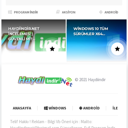
PROGRAM İNDIR
AKSIYON
ANDROID
HAYDIINDIR.NET
WINDOWS 10 TÜM
İNCELEMESI |
SÜRÜMLER X64…
GÜVENLI MI?…
© 2021
Haydiindir
ANASAYFA
WINDOWS
ANDROID
İLETIŞI
Telif Hakkı ! Reklam - Bilgi Vb Öneri için : Mailto:
Haydiindirnet@hotmail.com Güncellenen. Full Program İndir ,