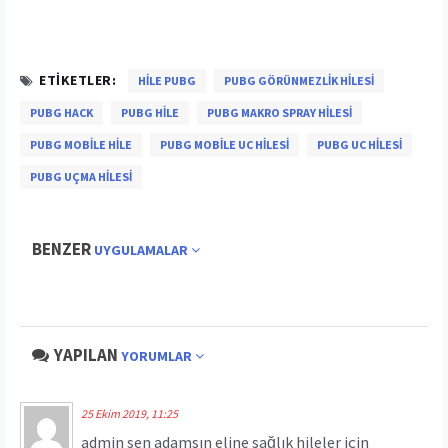
ETIKETLER:
HILE PUBG
PUBG GÖRÜNMEZLIK HILESI
PUBG HACK
PUBG HILE
PUBG MAKRO SPRAY HILESI
PUBG MOBILE HILE
PUBG MOBILE UC HILESI
PUBG UC HILESI
PUBG UÇMA HILESI
BENZER
UYGULAMALAR
YAPILAN
YORUMLAR
25 Ekim 2019, 11:25
admin sen adamsın eline sağlık hileler için