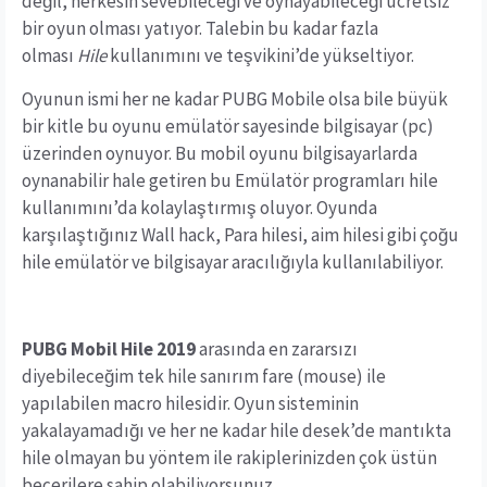
değil, herkesin sevebileceği ve oynayabileceği ücretsiz
bir oyun olması yatıyor. Talebin bu kadar fazla
olması
Hile
kullanımını ve teşvikini’de yükseltiyor.
Oyunun ismi her ne kadar PUBG Mobile olsa bile büyük
bir kitle bu oyunu emülatör sayesinde bilgisayar (pc)
üzerinden oynuyor. Bu mobil oyunu bilgisayarlarda
oynanabilir hale getiren bu Emülatör programları hile
kullanımını’da kolaylaştırmış oluyor. Oyunda
karşılaştığınız Wall hack, Para hilesi, aim hilesi gibi çoğu
hile emülatör ve bilgisayar aracılığıyla kullanılabiliyor.
PUBG Mobil Hile 2019
arasında en zararsızı
diyebileceğim tek hile sanırım fare (mouse) ile
yapılabilen macro hilesidir. Oyun sisteminin
yakalayamadığı ve her ne kadar hile desek’de mantıkta
hile olmayan bu yöntem ile rakiplerinizden çok üstün
becerilere sahip olabiliyorsunuz.