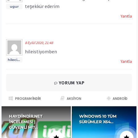
teşekkür ederim
ugur
dedi ki:
Yanıtla
8 Eylül 2020, 21:48
hileistiyomben
hileci354686
Yanıtla
dedi ki:
YORUM YAP
PROGRAM İNDIR
AKSIYON
ANDROID
HAYDIINDIR.NET
WINDOWS 10 TÜM
İNCELEMESI |
SÜRÜMLER X64…
GÜVENLI MI?…