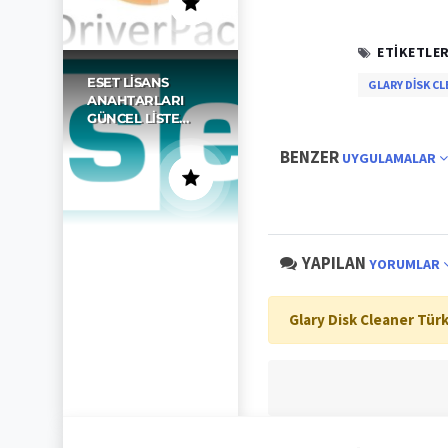
ETIKETLER
ESET LISANS
GLARY DISK CL
ANAHTARLARI
GÜNCEL LISTE…
BENZER
UYGULAMALAR
YAPILAN
YORUMLAR
Glary Disk Cleaner Tür