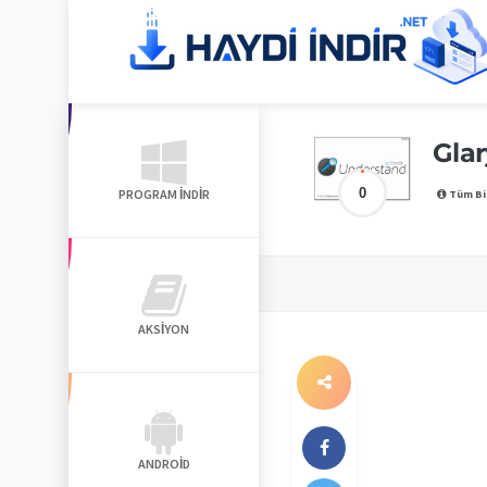
Glar
0
PROGRAM İNDIR
Tüm Bi
AKSIYON
ANDROID