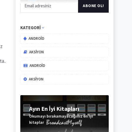
KATEGORI
ANDROID
iz
AKSIYON
a..
ANDROID
AKSIYON
Ayın En İyi Kitapları
Okumayı bırakamayacağınız en iyi
kitaplar