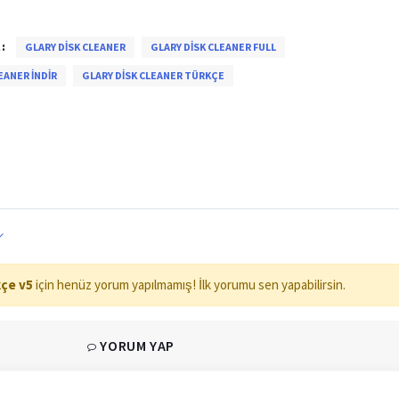
:
GLARY DISK CLEANER
GLARY DISK CLEANER FULL
EANER INDIR
GLARY DISK CLEANER TÜRKÇE
kçe v5
için henüz yorum yapılmamış! İlk yorumu sen yapabilirsin.
YORUM YAP