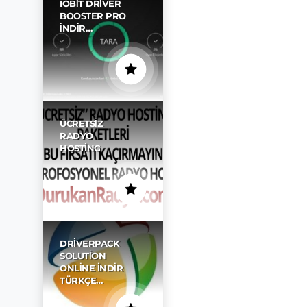
IOBIT DRIVER
BOOSTER PRO
İNDIR…
ÜCRETSIZ
RADYO
HOSTING
DRIVERPACK
SOLUTION
ONLINE İNDIR
TÜRKÇE…