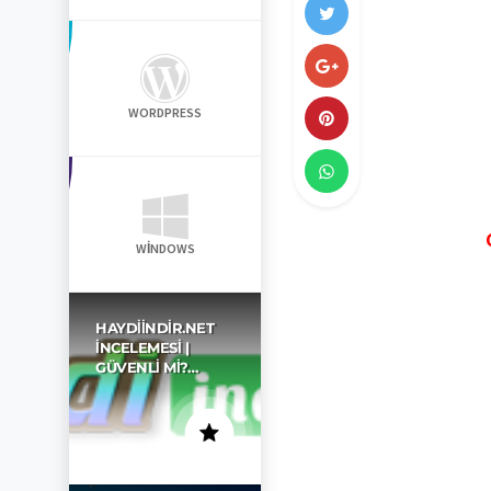
WORDPRESS
WINDOWS
HAYDIINDIR.NET
İNCELEMESI |
GÜVENLI MI?…