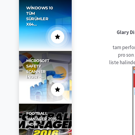
WINDOWS 10
TÜM
SÜRÜMLER
X64…
Glary Di
tam perfor
pro son 
MICROSOFT
liste halin
SAFETY
SCANNER
İNDIR –…
FOOTBALL
MANAGER 2016
İNDIR –…