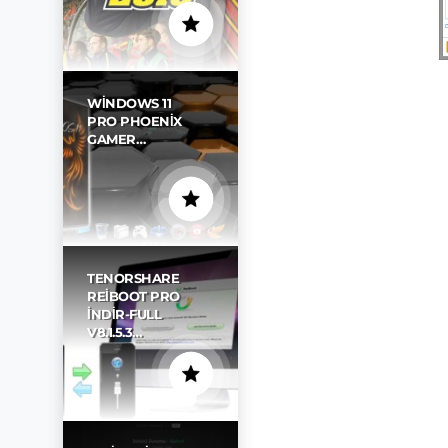
WINDOWS 11
PRO PHOENIX
GAMER…
TENORSHARE
REIBOOT PRO
İNDIR-FULL
V8.1.5.3…