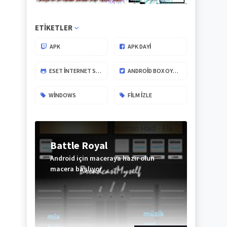
ETIKETLER
APK
APK DAYİ
ESET İNTERNET SECURITY
ANDROID BOX OYUNLARI
WINDOWS
FILM IZLE
Battle Royal
Android için maceraya hazır olun
macera başlıyor
ABONE
OL