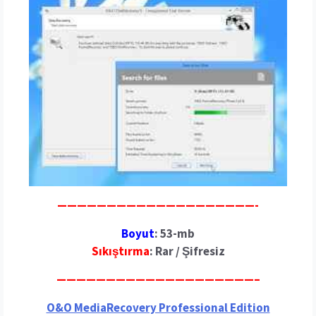
————————————————————-
Boyut
: 53-mb
Sıkıştırma
: Rar / Şifresiz
————————————————————–
O&O MediaRecovery Professional Edition