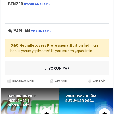
BENZER
UYGULAMALAR
YAPILAN
YORUMLAR
O&O MediaRecovery Professional Edition İndir
için
henüz yorum yapılmamış! İlk yorumu sen yapabilirsin.
YORUM YAP
PROGRAM İNDIR
AKSIYON
ANDROID
HAYDIINDIR.NET
WINDOWS 10 TÜM
İNCELEMESI |
SÜRÜMLER X64…
GÜVENLI MI?…