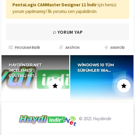
PentaLogix CAMMaster Designer 11 İndir
için henüz
yorum yapılmamış! İlk yorumu sen yapabilirsin.
YORUM YAP
PROGRAM İNDIR
AKSIYON
ANDROID
HAYDIINDIR.NET
WINDOWS 10 TÜM
İNCELEMESI |
SÜRÜMLER X64…
GÜVENLI MI?…
© 2021
Haydiindir