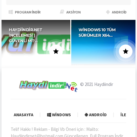
PROGRAM İNDIR
AKSIYON
ANDROID
HAYDIINDIR.NET
WINDOWS 10 TÜM
İNCELEMESI |
SÜRÜMLER X64…
GÜVENLI MI?…
© 2021
Haydiindir
ANASAYFA
WINDOWS
ANDROID
İLETIŞI
Telif Hakkı ! Reklam - Bilgi Vb Öneri için : Mailto:
Haydiindirnet@hotmail.com Güncellenen. Full Program İndir ,